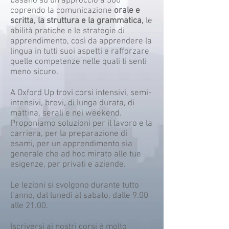
basano su un approccio a 360°
coprendo la comunicazione
orale e
scritta, la struttura e la grammatica,
le
abilità pratiche e le strategie di
apprendimento, così da apprendere la
lingua in tutti suoi aspetti e rafforzare
quelle competenze nelle quali ti senti
meno sicuro.
A Oxford Up trovi corsi intensivi, semi-
intensivi, brevi, di lunga durata, di
mattina, serali e nei weekend.
Proponiamo soluzioni per il lavoro e la
carriera, per la preparazione di
esami, per un apprendimento sia
generale che ad hoc mirato alle tue
esigenze, per privati e aziende.
Le lezioni si svolgono durante tutto
l’anno, dal lunedì al sabato, dalle 9.00
alle 21.00.
Iscriversi ai nostri corsi è molto