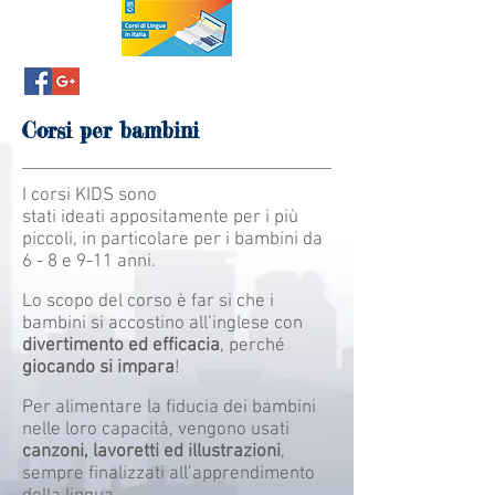
Corsi per bambini
I corsi KIDS sono
stati ideati appositamente per i più
piccoli, in particolare per i bambini da
6 - 8 e 9-11 anni.
Lo scopo del corso è far si che i
bambini si accostino all’inglese con
divertimento ed efficacia
, perché
giocando si impara
!
Per alimentare la fiducia dei bambini
nelle loro capacità, vengono usati
canzoni, lavoretti ed illustrazioni
,
sempre finalizzati all’apprendimento