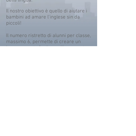
della lingua.
Il nostro obiettivo è quello di aiutare i
bambini ad amare l’inglese sin da
piccoli!
Il numero ristretto di alunni per classe,
massimo 6, permette di creare un
buon rapporto fra loro e l’insegnante,
e di essere seguiti al meglio per
apprendere.
© 2017 Oxford Up School.